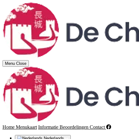
Menu
Close
(huidige)
Home
Menukaart
Informatie
Beoordelingen
Contact
Nederlands